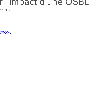
r l'impact d'une OSBL
ct. 2025
r 5.
3XF1OXo