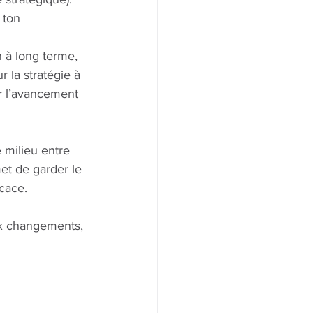
 ton 
n à long terme, 
r la stratégie à 
ir l’avancement 
e milieu entre 
et de garder le 
icace.
ux changements, 