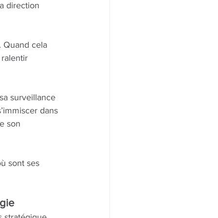
a direction 
n. Quand cela 
ralentir 
sa surveillance 
 s’immiscer dans 
de son 
ù sont ses 
égie
 stratégique. 