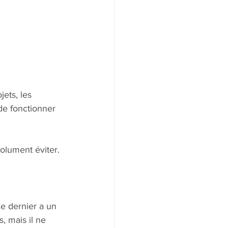
ets, les 
de fonctionner 
solument éviter.
Ce dernier a un 
, mais il ne 