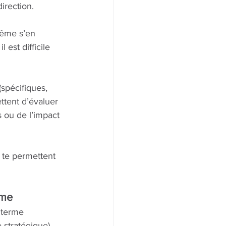
irection.
même s’en 
est difficile 
(spécifiques, 
ttent d’évaluer 
s ou de l’impact 
 te permettent 
rme
 terme 
 stratégique). 