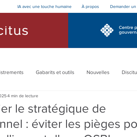
IA avec une touche humaine
Demander un 
À propos
cs et accompagnement
Formations pour le conseil
istrements
Gabarits et outils
Nouvelles
Discit
2025
4 min de lecture
cement
ier le stratégique de
onnel : éviter les pièges p