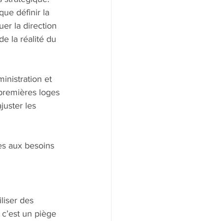
ue définir la 
er la direction 
e la réalité du 
ministration et 
 premières loges 
juster les 
es aux besoins 
liser des 
 c’est un piège 