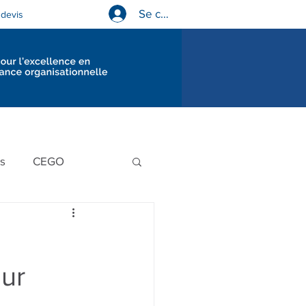
Se connecter
devis
Diagnostics en gouvernance
us
CEGO
our