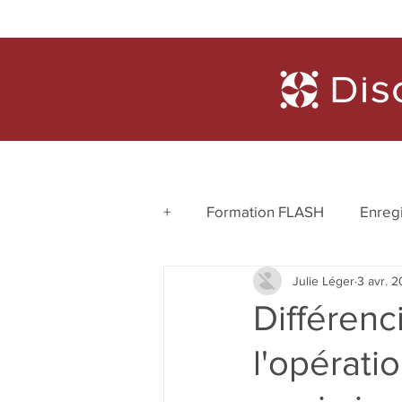
Formations
Diagnosti
+
Formation FLASH
Enreg
Julie Léger
3 avr. 
Ressources 4 chantiers finan
Différenc
l'opérati