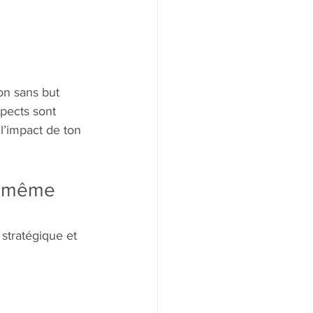
on sans but 
spects sont 
l’impact de ton 
ne même 
 stratégique et 