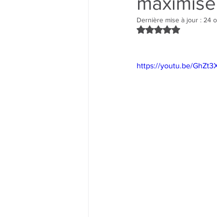
maximise
Dernière mise à jour :
24 o
Noté NaN étoiles su
https://youtu.be/GhZt