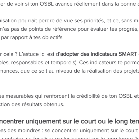
her de voir si ton OSBL avance réellement dans la bonne d
isation pourrait perdre de vue ses priorités, et ce, sans 
’as pas de points de référence pour évaluer tes progrès, il 
par rapport à tes objectifs.
cela ? L’astuce ici est d’
adopter des indicateurs SMART 
les, responsables et temporels). Ces indicateurs te perme
mances, que ce soit au niveau de la réalisation des projet
s mesurables qui renforcent la crédibilité de ton OSBL et
nction des résultats obtenus.
ncentrer uniquement sur le court ou le long te
pas des moindres : se concentrer uniquement sur le court
u contraire, se focaliser exclusivement sur le long terme (le