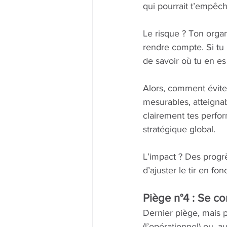
qui pourrait t’empêc
Le risque ? Ton organ
rendre compte. Si tu n
de savoir où tu en es 
Alors, comment éviter 
mesurables, atteignab
clairement tes perfor
stratégique global.
L’impact ? Des progrè
d’ajuster le tir en fo
Piège n°4 : Se co
Dernier piège, mais 
(l’opérationnel) ou, a