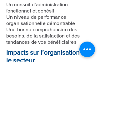
Un conseil d’administration
fonctionnel et cohésif
Un niveau de performance
organisationnelle démontrable
Une bonne compréhension des
besoins, de la satisfaction et des
tendances de vos bénéficiaires
Impacts sur l’organisation ou
le secteur
Plus de clarté et d’engagement des
parties prenantes sur la vision à
réaliser
Un cadre d’imputabilité pour la
surveillance stratégique de la gestion,
par le conseil
Une meilleure compréhension du
marché et de l’état de l’organisation
Des parties prenantes internes
motivées par l’atteinte des objectifs
Une focalisation élevée sur les
résultats collectifs