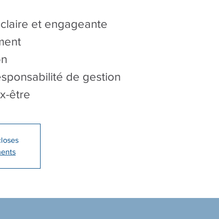
n claire et engageante
ement
on
esponsabilité de gestion
x-être
closes
ments