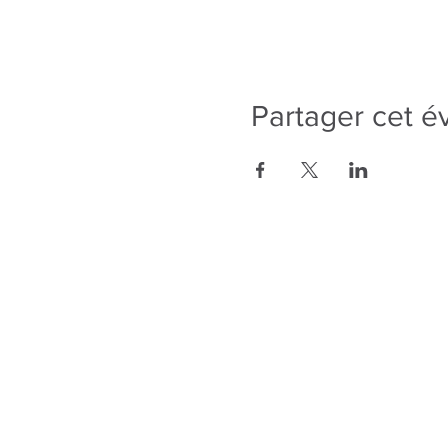
Partager cet 
343-883-5222
Discitus Ottawa
435 rue Donald, Suite 205
Ottawa, Ontario K1K 4X5