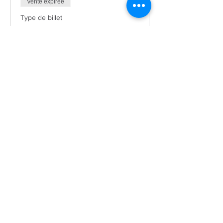
Vente expirée
Type de billet
Demi-journée - Half Day
Plus d'info
Prix
297,00 $
+38,61 $ HST-TVH
Partager cet événement