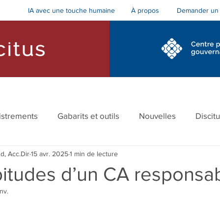
IA avec une touche humaine
Demander un 
À propos
cs et accompagnement
Formations pour le conseil
istrements
Gabarits et outils
Nouvelles
Discit
d, Acc.Dir
15 avr. 2025
1 min de lecture
cement
bitudes d’un CA responsa
anv.
r 5.