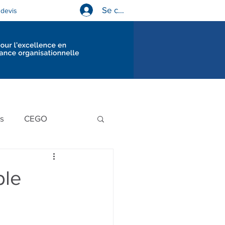
Se connecter
devis
Diagnostics en gouvernance
us
CEGO
ble