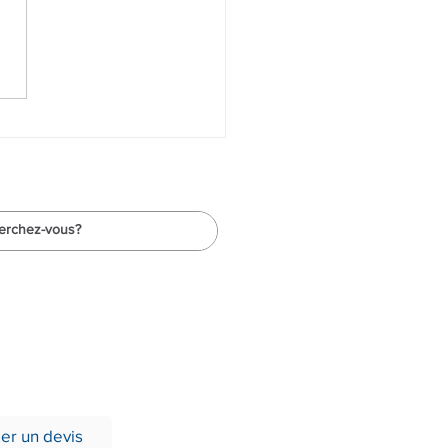
uces pour choisir les
eant.e.s dans ton OSBL-
L
xpert
s
r un devis