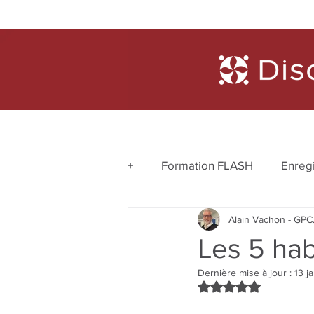
Formations
Diagnosti
+
Formation FLASH
Enreg
Alain Vachon - GPC.
Ressources 4 chantiers finan
Les 5 ha
Dernière mise à jour :
13 j
Noté NaN étoiles su