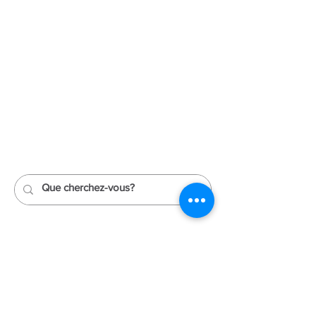
343-883-5222
Discitus Ottawa
435 rue Donald, Suite 205
Ottawa, Ontario K1K 4X5
Discitus Montréal