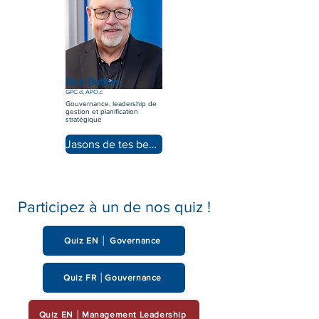
Rob Buttars
GPC.d, APO.c
Gouvernance, leadership de
gestion et planification
stratégique
Jasons de tes besoins
Participez à un de nos quiz !
Quiz EN │ Governance
Quiz FR │Gouvernance
Quiz EN │Management Leadership