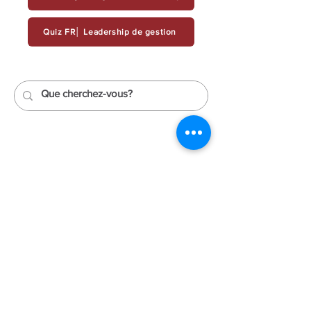
Quiz FR│ Leadership de gestion
343-883-5222
Discitus Ottawa
435 rue Donald, Suite 205
Ottawa, Ontario K1K 4X5
Discitus Montréal
185 Ave Dorval, Suite 502
Dorval, Quebec H9S 5J9
Équipe
Réseau expert