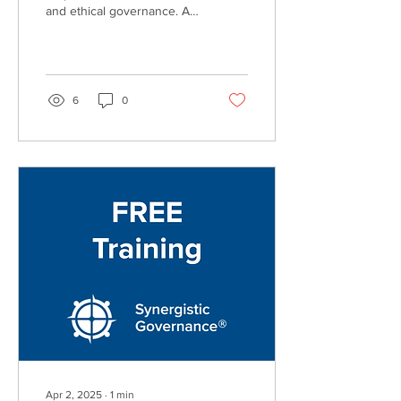
and ethical governance. A
must-see webinar for
current and aspiring board
members.
6
0
Apr 2, 2025
∙
1
min