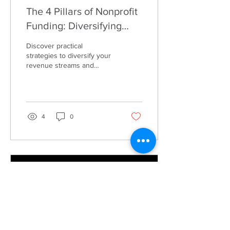
The 4 Pillars of Nonprofit
Funding: Diversifying
Income to Increase
Discover practical
Impact
strategies to diversify your
revenue streams and
maximize the impact of
your organization.
4
0