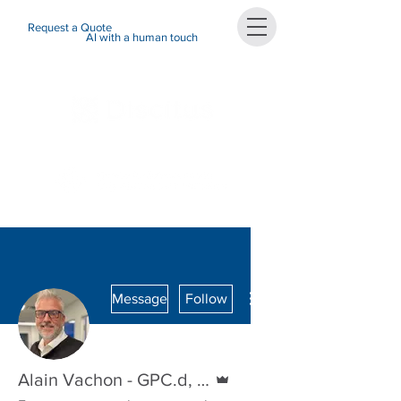
Request a Quote
AI with a human touch
More actions
Message
Follow
Admin
Alain Vachon - GPC.d, Acc.Dir